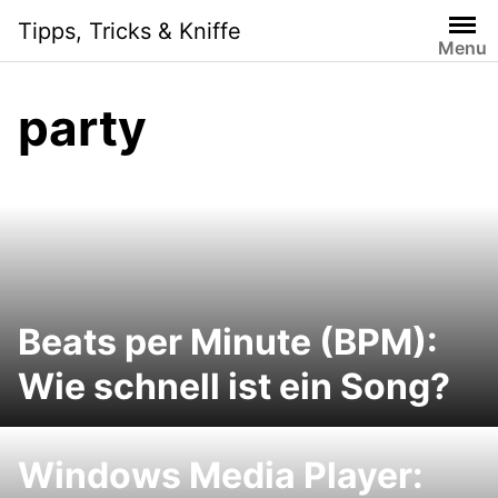
Skip
Tipps, Tricks & Kniffe
to
Menu
content
party
Beats per Minute (BPM):
Wie schnell ist ein Song?
Windows Media Player: