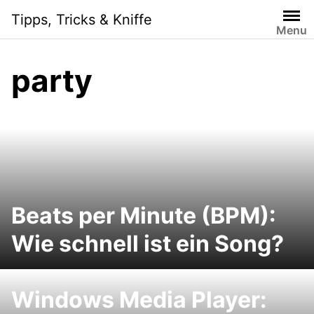
S
Tipps, Tricks & Kniffe
k
Menu
i
p
party
t
o
c
o
n
t
e
n
Beats per Minute (BPM):
t
Wie schnell ist ein Song?
Windows Media Player: