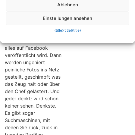
In fremden Profilen
Ablehnen
stöbern und
peinliche Aussagen
Einstellungen ansehen
und Fotos finden
{title}
{title}
{title}
Es ist schon
erschreckend, was so
alles auf Facebook
veröffentlicht wird. Dann
werden ungeniert
peinliche Fotos ins Netz
gestellt, geschimpft was
das Zeug hält oder über
den Chef gelästert. Und
jeder denkt: wird schon
keiner sehen. Denkste.
Es gibt sogar
Suchmaschinen, mit
denen Sie ruck, zuck in
fremden Profilen