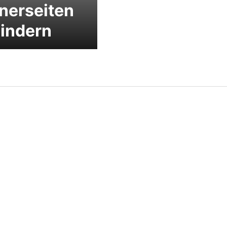
nerseiten
indern