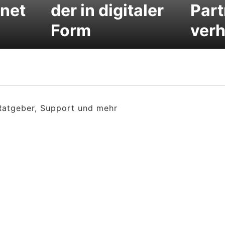
rnet
der in digitaler
Part
Form
verh
 Ratgeber, Support und mehr