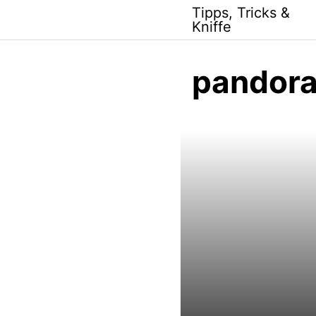
Skip
Tipps, Tricks &
to
Kniffe
content
pandor