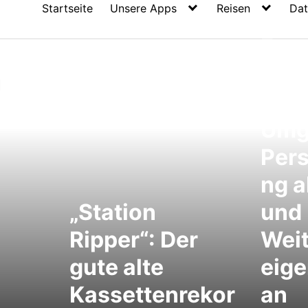
Startseite
Unsere Apps
Reisen
Dat
Fac
a
sich
mac
Umg
Pers
ng a
„Station
und
Ripper“: Der
Wei
gute alte
eige
Kassettenrekor
an