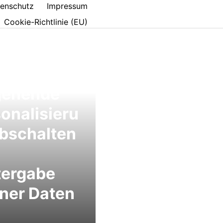
enschutz
Impressum
Cookie-Richtlinie (EU)
ebook
erer
hen:
ehende
onalisieru
bschalten
tergabe
ner Daten