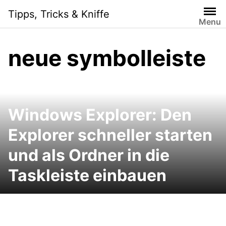
Skip
Tipps, Tricks & Kniffe
to
Menu
content
neue symbolleiste
Windows Explorer: Den
Explorer schneller starten
und als Ordner in die
Taskleiste einbauen