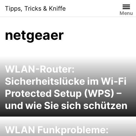
Skip
Tipps, Tricks & Kniffe
to
Menu
content
netgeaer
WLAN-Router:
Sicherheitslücke im Wi-Fi
Protected Setup (WPS) –
und wie Sie sich schützen
WLAN Funkprobleme: