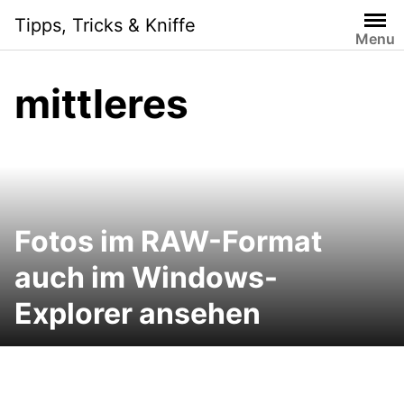
Skip
Tipps, Tricks & Kniffe
to
Menu
content
mittleres
Fotos im RAW-Format
auch im Windows-
Explorer ansehen