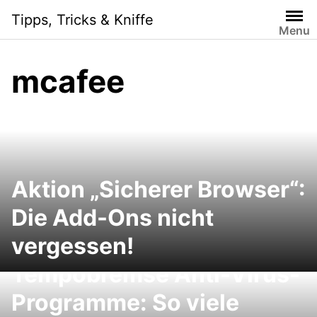
Skip
Tipps, Tricks & Kniffe
to
Menu
content
mcafee
Aktion „Sicherer Browser“:
Die Add-Ons nicht
vergessen!
Tempobremse Anti-Virus-
Programme: So viele