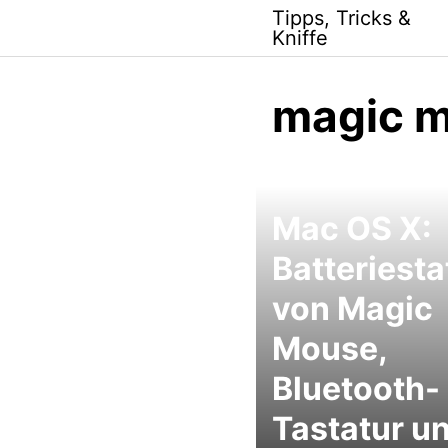
Skip
Tipps, Tricks &
to
Kniffe
content
magic 
Mac OS X:
Batteriesta
von Magic
Mouse,
Bluetooth-
Tastatur un