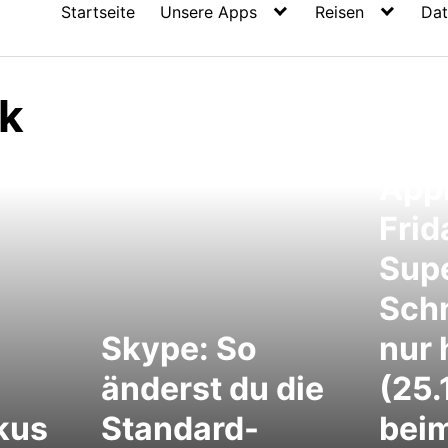
Startseite
Unsere Apps
Reisen
Dat
k
Appl
Frid
Sup
Sch
Skype: So
nur 
änderst du die
(25.
kus
Standard-
bei