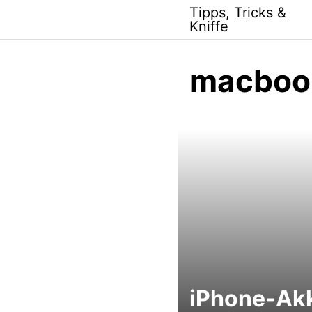
Skip
Tipps, Tricks &
to
Kniffe
content
macboo
iPhone-Ak