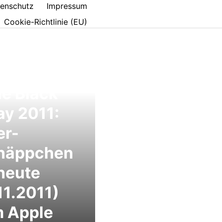
enschutz
Impressum
Cookie-Richtlinie (EU)
e Black
ay 2011:
er-
näppchen
heute
11.2011)
m Apple