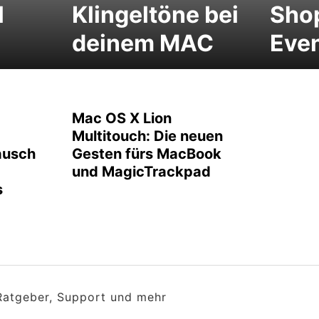
l
Klingeltöne bei
Sho
deinem MAC
Eve
Mac OS X Lion
Multitouch: Die neuen
ausch
Gesten fürs MacBook
und MagicTrackpad
s
 Ratgeber, Support und mehr