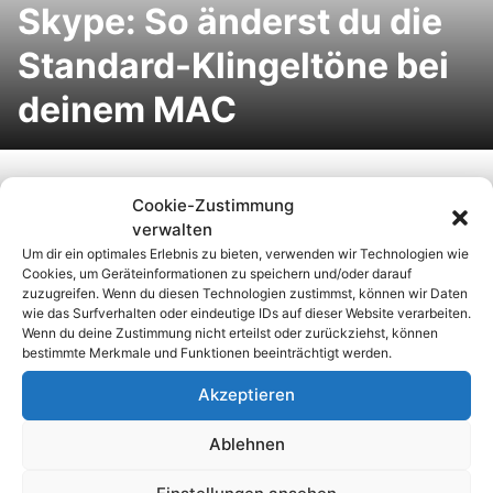
Skype: So änderst du die
Standard-Klingeltöne bei
deinem MAC
Apple Black Friday 2011:
Cookie-Zustimmung
verwalten
Super-Schnäppchen nur
Um dir ein optimales Erlebnis zu bieten, verwenden wir Technologien wie
heute (25.11.2011) beim
Cookies, um Geräteinformationen zu speichern und/oder darauf
zuzugreifen. Wenn du diesen Technologien zustimmst, können wir Daten
wie das Surfverhalten oder eindeutige IDs auf dieser Website verarbeiten.
Apple Shopping Event
Wenn du deine Zustimmung nicht erteilst oder zurückziehst, können
bestimmte Merkmale und Funktionen beeinträchtigt werden.
Akzeptieren
Apple MacBook
Mac OS X Lion
Ablehnen
Gehäusetausch:
Multitouch: Die