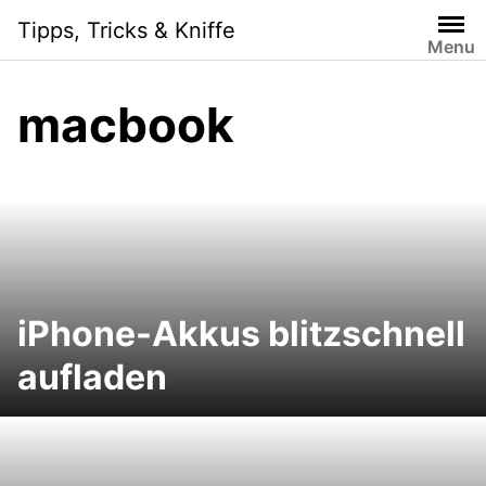
S
Tipps, Tricks & Kniffe
k
Menu
i
p
macbook
t
o
c
o
n
t
e
n
iPhone-Akkus blitzschnell
t
aufladen