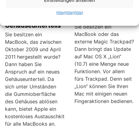
Einstellungen ansehen
Kostenloser
neuen Gesten fürs
Austausch des
MacBook und
{title}
{title}
{title}
MacBook-
MagicTrackpad
Gehäuseunterteils
Sie besitzen ein
MacBook oder das
Sie besitzen ein
externe Magic Trackpad?
MacBook, das zwischen
Dann bringt das Update
Oktober 2009 und April
auf Mac OS X „Lion“
2011 hergestellt wurde?
(10.7) eine Menge neue
Dann haben Sie
Funktionen. Vor allem
Anspruch auf ein neues
fürs Trackpad. Denn seit
Gehäuseunterteil. Da
„Lion“ können Sie Ihren
sich unter Umständen
Mac mit einigen neuen
die Gummioberfläche
Fingeraktionen bedienen.
des Gehäuses ablösen
kann, bietet Apple ein
kostenloses Austauschkit
für alle MacBooks an.