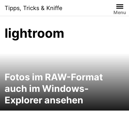
Skip
Tipps, Tricks & Kniffe
to
Menu
content
lightroom
Fotos im RAW-Format
auch im Windows-
Explorer ansehen