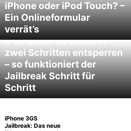
iPhone oder iPod Touch? –
Ein Onlineformular
Jailbreak mit
verrät’s
Jailbreakme.com: iPhone,
iPad und iPod touch in
zwei Schritten entsperren
– so funktioniert der
Jailbreak Schritt für
Schritt
iPhone 3GS
Jailbreak: Das neue