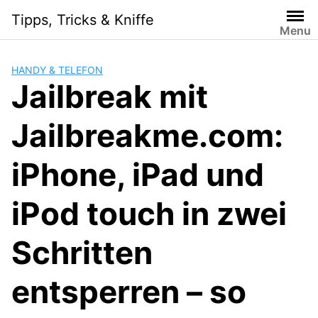
Skip
Tipps, Tricks & Kniffe
to
Menu
content
HANDY & TELEFON
Jailbreak mit
Jailbreakme.com:
iPhone, iPad und
iPod touch in zwei
Schritten
entsperren – so