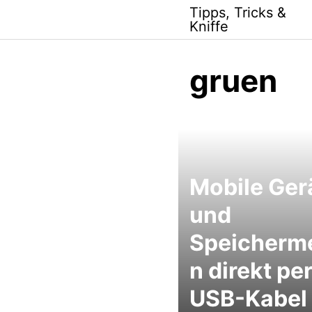
Skip
Tipps, Tricks &
to
Kniffe
content
gruen
Mobile Ger
und
Speicherm
n direkt pe
USB-Kabel