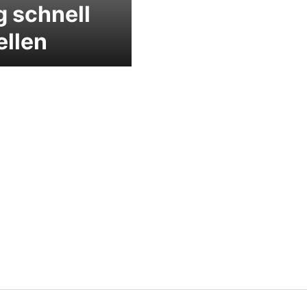
 schnell
ellen