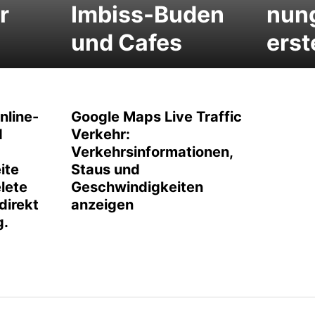
r
Imbiss-Buden
nung
und Cafes
erst
nline-
Google Maps Live Traffic
d
Verkehr:
Verkehrsinformationen,
ite
Staus und
elete
Geschwindigkeiten
direkt
anzeigen
g.