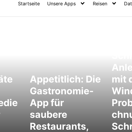
Startseite
Unsere Apps
Reisen
Dat
Schr
Schr
Anl
äte
Appetitlich: Die
mit 
Gastronomie-
Win
edie
App für
Pro
r
saubere
chn
Restaurants,
Schr