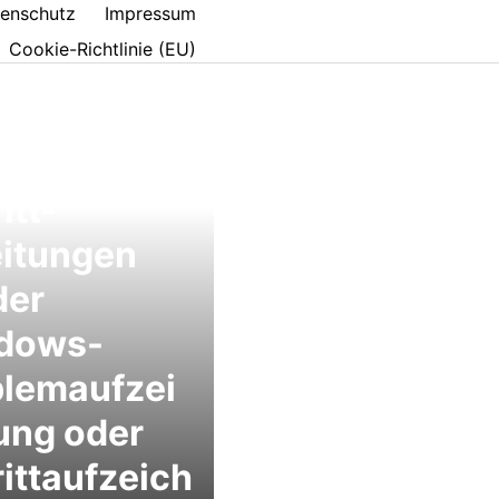
enschutz
Impressum
Cookie-Richtlinie (EU)
itt-für-
itt-
eitungen
der
dows-
blemaufzei
ung oder
ittaufzeich