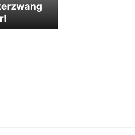
terzwang
r!