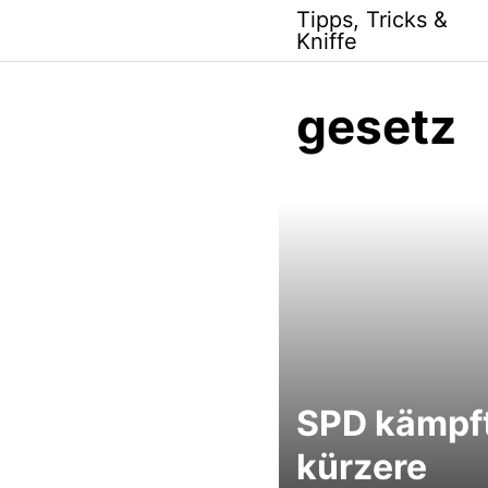
Skip
Tipps, Tricks &
to
Kniffe
content
gesetz
SPD kämpft
kürzere