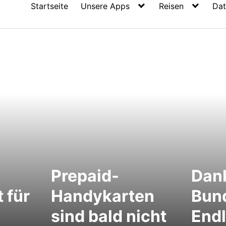
Startseite
Unsere Apps
Reisen
Dat
Prepaid-
Dan
 für
Handykarten
Bun
sind bald nicht
Endl