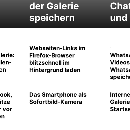
der Galerie
Chat
speichern
und
Webseiten-Links im
lerie:
WhatsA
Firefox-Browser
ilen-
Videos 
blitzschnell im
hen
WhatsA
Hintergrund laden
speich
ook,
Das Smartphone als
Interne
ütze
Sofortbild-Kamera
Galerie
 vor
Startse
en