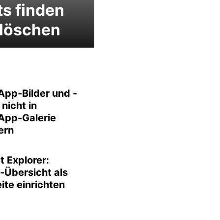
s finden
 löschen
pp-Bilder und -
nicht in
pp-Galerie
ern
t Explorer:
-Übersicht als
ite einrichten