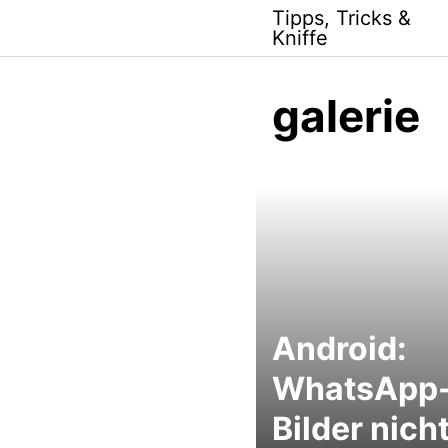
Skip
Tipps, Tricks &
to
Kniffe
content
galerie
Android:
WhatsApp
Bilder nicht