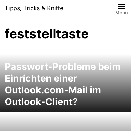
Skip
Tipps, Tricks & Kniffe
to
Menu
content
feststelltaste
Passwort-Probleme beim
Einrichten einer
Outlook.com-Mail im
Outlook-Client?