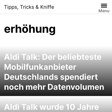
Skip
Tipps, Tricks & Kniffe
to
Menu
content
erhöhung
Aldi Talk: Der beliebteste
Mobilfunkanbieter
Deutschlands spendiert
noch mehr Datenvolumen
Aldi Talk wurde 10 Jahre