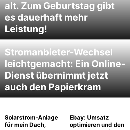
alt. Zum Geburtstag gibt
es dauerhaft mehr
Leistung!
Stromanbieter-Wechsel
leichtgemacht: Ein Online-
Dienst übernimmt jetzt
auch den Papierkram
Solarstrom-Anlage
Ebay: Umsatz
für mein Dach,
optimieren und den