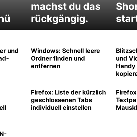
machst du das
Shor
nü
rückgängig.
star
der und
Windows: Schnell leere
Blitzsc
ad-
Ordner finden und
und Vi
entfernen
Handy 
kopier
Firefox: Liste der kürzlich
Firefo
m
geschlossenen Tabs
Textpa
ell
individuell einstellen
Mauskl
N-