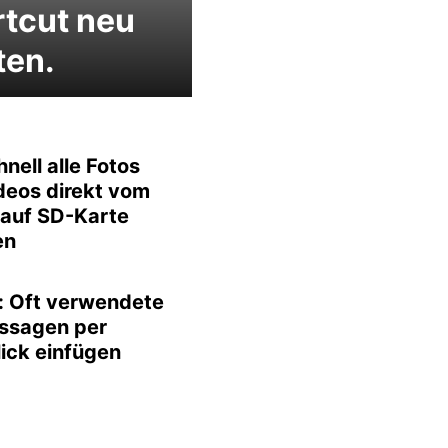
tcut neu
ten.
hnell alle Fotos
deos direkt vom
auf SD-Karte
en
x: Oft verwendete
ssagen per
ick einfügen