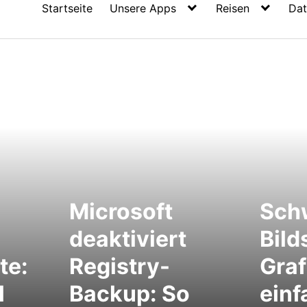
Startseite
Unsere Apps
Reisen
Dat
Microsoft
Sch
deaktiviert
Bild
te:
Registry-
Graf
l
Backup: So
einf