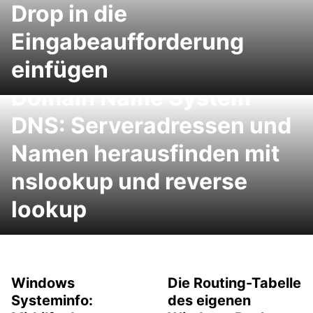
Drop in die
Eingabeaufforderung
einfügen
Domain Name System
DNS: Serveradressen und
Namen herausfinden mit
nslookup und reverse
lookup
Windows
Die Routing-Tabelle
Systeminfo:
des eigenen