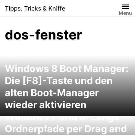
Skip
Tipps, Tricks & Kniffe
to
Menu
content
dos-fenster
Windows 8 Boot Manager:
Die [F8]-Taste und den
alten Boot-Manager
wieder aktivieren
Windows 7 und 8: Lange
Ordnerpfade per Drag and