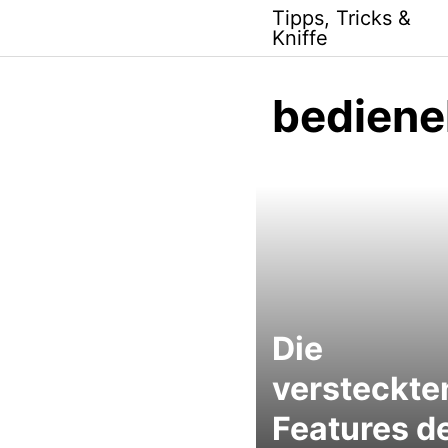
Skip
Tipps, Tricks &
to
Kniffe
content
bediene
Die
versteckte
Features d