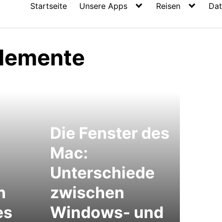
Startseite
Unsere Apps
Reisen
Dat
lemente
Die Fenster des
Mac:
Unterschiede
n
zwischen
es
Windows- und