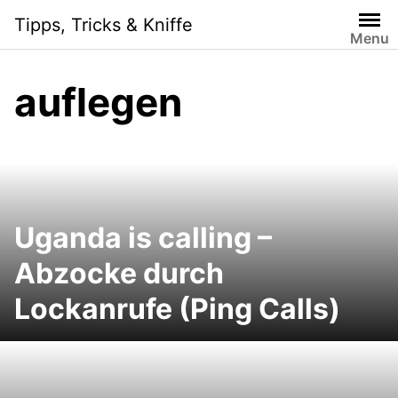
Skip
Tipps, Tricks & Kniffe
to
Menu
content
auflegen
Uganda is calling –
Abzocke durch
Lockanrufe (Ping Calls)