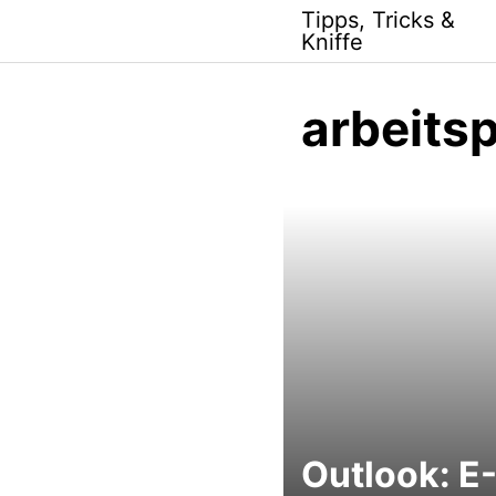
Skip
Tipps, Tricks &
to
Kniffe
content
arbeitsp
Outlook: E