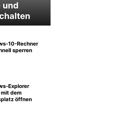
- und
chalten
ws-10-Rechner
hnell sperren
s-Explorer
 mit dem
splatz öffnen