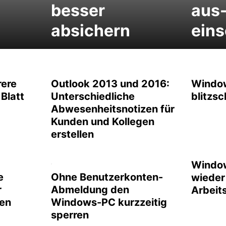
besser
aus
absichern
eins
rere
Outlook 2013 und 2016:
Windo
 Blatt
Unterschiedliche
blitzsc
Abwesenheitsnotizen für
Kunden und Kollegen
erstellen
Window
e
Ohne Benutzerkonten-
wieder
r
Abmeldung den
Arbeit
ren
Windows-PC kurzzeitig
sperren