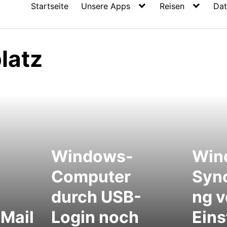
Startseite
Unsere Apps
Reisen
Dat
latz
Windows-
Win
Computer
Sync
durch USB-
ng 
-Mail
Login noch
Eins