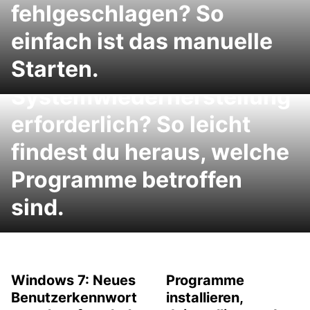
fehlgeschlagen? So
einfach ist das manuelle
Starten.
Windows 7:
Systemwiederherstellung
erforderlich? So leicht
findest du heraus, welche
Programme betroffen
sind.
Windows 7: Neues
Programme
Benutzerkennwort
installieren,