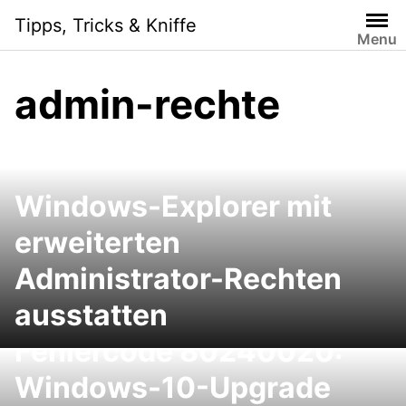
Skip
Tipps, Tricks & Kniffe
to
Menu
content
admin-rechte
Windows-Explorer mit
erweiterten
Administrator-Rechten
ausstatten
Fehlercode 80240020:
Windows-10-Upgrade