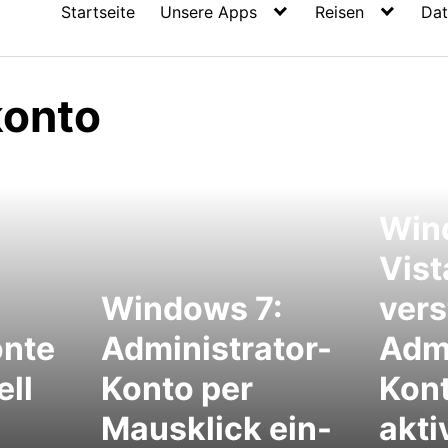
Startseite
Unsere Apps
Reisen
Dat
konto
Win
Vist
Windows 7:
vers
onte
Administrator-
Admi
ell
Konto per
Kon
Mausklick ein-
akti