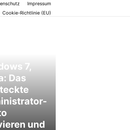
enschutz
Impressum
Cookie-Richtlinie (EU)
dows 7,
a: Das
teckte
nistrator-
to
vieren und