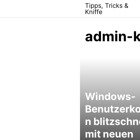
Skip
Tipps, Tricks &
to
Kniffe
content
admin-
Windows-
Benutzerk
n blitzschn
mit neuen