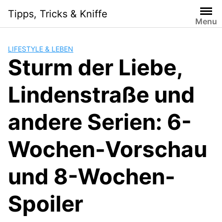
Skip
Tipps, Tricks & Kniffe
to
Menu
content
LIFESTYLE & LEBEN
Sturm der Liebe,
Lindenstraße und
andere Serien: 6-
Wochen-Vorschau
und 8-Wochen-
Spoiler