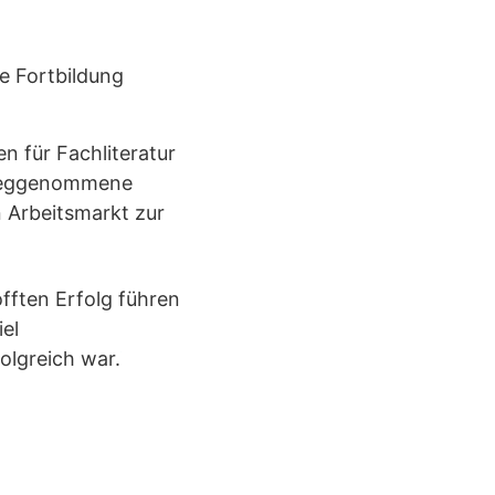
e Fortbildung
n für Fachliteratur
orweggenommene
 Arbeitsmarkt zur
fften Erfolg führen
el
lgreich war.