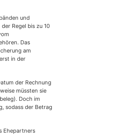
rbänden und
 der Regel bis zu 10
 vom
gehören. Das
sicherung am
rst in der
 Datum der Rechnung
rweise müssten sie
beleg). Doch im
g, sodass der Betrag
es Ehepartners