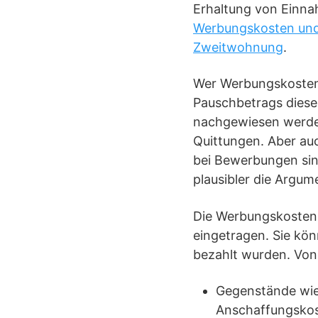
Erhaltung von Einn
Werbungskosten und 
Zweitwohnung
.
Wer Werbungskosten 
Pauschbetrags dies
nachgewiesen werden
Quittungen. Aber au
bei Bewerbungen sind
plausibler die Argum
Die Werbungskosten 
eingetragen. Sie kö
bezahlt wurden. Von
Gegenstände wie 
Anschaffungskos