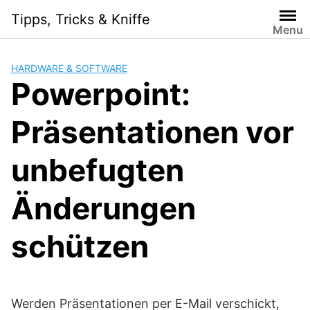
Skip
Tipps, Tricks & Kniffe
to
Menu
content
HARDWARE & SOFTWARE
Powerpoint:
Präsentationen vor
unbefugten
Änderungen
schützen
Werden Präsentationen per E-Mail verschickt,