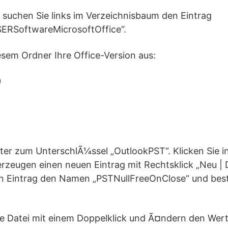
r suchen Sie links im Verzeichnisbaum den Eintrag
RSoftwareMicrosoftOffice“.
esem Ordner Ihre Office-Version aus:
0
iter zum UnterschlÃ¼ssel „OutlookPST“. Klicken Sie i
erzeugen einen neuen Eintrag mit Rechtsklick „Neu 
n Eintrag den Namen „PSTNullFreeOnClose“ und best
eue Datei mit einem Doppelklick und Ã¤ndern den Wert 