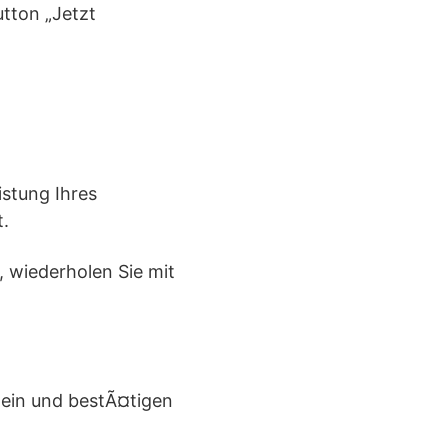
tton „Jetzt
stung Ihres
t.
 wiederholen Sie mit
“ ein und bestÃ¤tigen