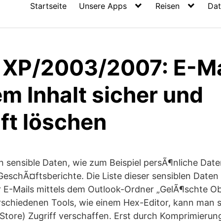
Startseite
Unsere Apps
Reisen
Dat
 XP/2003/2007: E-Ma
m Inhalt sicher und
ft löschen
en sensible Daten, wie zum Beispiel persÃ¶nliche Date
schÃ¤ftsberichte. Die Liste dieser sensiblen Daten i
 E-Mails mittels dem Outlook-Ordner „GelÃ¶schte Obj
erschiedenen Tools, wie einem Hex-Editor, kann man 
Store) Zugriff verschaffen. Erst durch Komprimierun