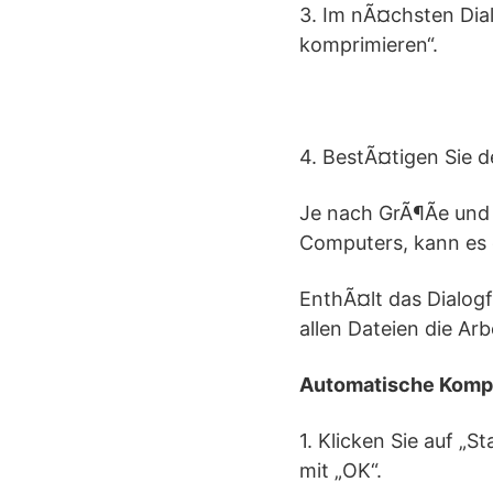
3. Im nÃ¤chsten Dia
komprimieren“.
4. BestÃ¤tigen Sie d
Je nach GrÃ¶Ãe und
Computers, kann es e
EnthÃ¤lt das Dialog
allen Dateien die Arb
Automatische Kompr
1. Klicken Sie auf „
mit „OK“.