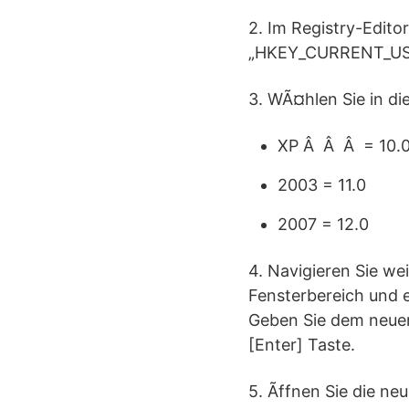
2. Im Registry-Edito
„HKEY_CURRENT_USE
3. WÃ¤hlen Sie in di
XP Â Â Â = 10.
2003 = 11.0
2007 = 12.0
4. Navigieren Sie we
Fensterbereich und 
Geben Sie dem neue
[Enter] Taste.
5. Ãffnen Sie die n