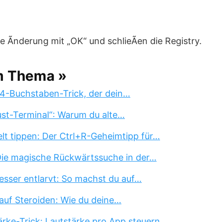
e Ãnderung mit „OK“ und schlieÃen die Registry.
m Thema »
 4-Buchstaben-Trick, der dein…
st-Terminal“: Warum du alte…
lt tippen: Der Ctrl+R-Geheimtipp für…
 Die magische Rückwärtssuche in der…
esser entlarvt: So machst du auf…
auf Steroiden: Wie du deine…
rke-Trick: Lautstärke pro App steuern…