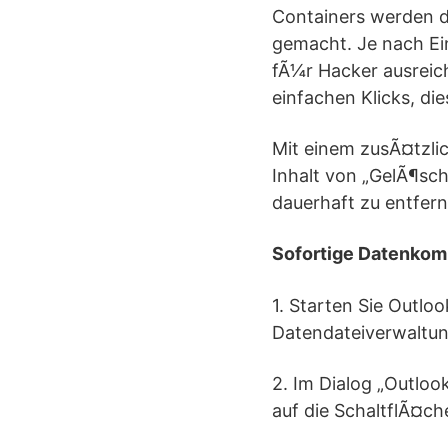
Containers werden d
gemacht. Je nach Ei
fÃ¼r Hacker ausreic
einfachen Klicks, d
Mit einem zusÃ¤tzlic
Inhalt von „GelÃ¶sc
dauerhaft zu entfern
Sofortige Datenkom
1. Starten Sie Outlo
Datendateiverwaltun
2. Im Dialog „Outloo
auf die SchaltflÃ¤che