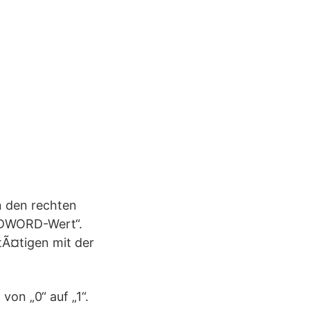
n den rechten
| DWORD-Wert“.
Ã¤tigen mit der
von „0“ auf „1“.