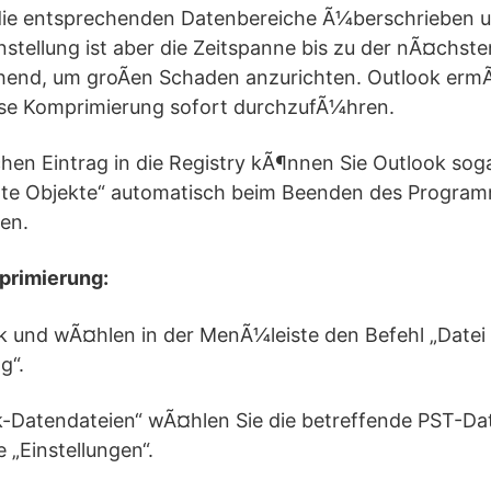
ie entsprechenden Datenbereiche Ã¼berschrieben un
nstellung ist aber die Zeitspanne bis zu der nÃ¤chs
hend, um groÃen Schaden anzurichten. Outlook ermÃ¶
iese Komprimierung sofort durchzufÃ¼hren.
hen Eintrag in die Registry kÃ¶nnen Sie Outlook sog
hte Objekte“ automatisch beim Beenden des Program
en.
primierung:
ok und wÃ¤hlen in der MenÃ¼leiste den Befehl „Datei 
g“.
k-Datendateien“ wÃ¤hlen Sie die betreffende PST-Dat
 „Einstellungen“.