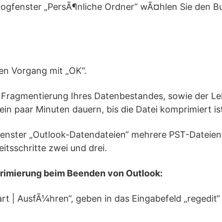
logfenster „PersÃ¶nliche Ordner“ wÃ¤hlen Sie den Bu
en Vorgang mit „OK“.
 Fragmentierung Ihres Datenbestandes, sowie der Lei
in paar Minuten dauern, bis die Datei komprimiert is
fenster „Outlook-Datendateien“ mehrere PST-Dateien,
eitsschritte zwei und drei.
imierung beim Beenden von Outlook:
Start | AusfÃ¼hren“, geben in das Eingabefeld „regedit