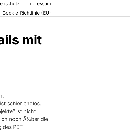
enschutz
Impressum
Cookie-Richtlinie (EU)
ils mit
n,
st schier endlos.
ekte“ ist nicht
sich noch Ã¼ber die
g des PST-