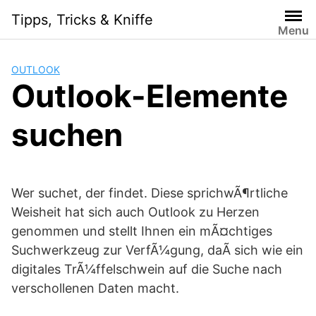
Skip
Tipps, Tricks & Kniffe
to
Menu
content
OUTLOOK
Outlook-Elemente
suchen
Wer suchet, der findet. Diese sprichwÃ¶rtliche
Weisheit hat sich auch Outlook zu Herzen
genommen und stellt Ihnen ein mÃ¤chtiges
Suchwerkzeug zur VerfÃ¼gung, daÃ sich wie ein
digitales TrÃ¼ffelschwein auf die Suche nach
verschollenen Daten macht.