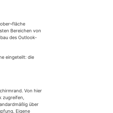
¬ober¬fläche
gsten Bereichen von
fbau des Outlook-
e eingeteilt: die
schirmrand. Von hier
k zugreifen,
standardmäßig über
üpfung, Eigene