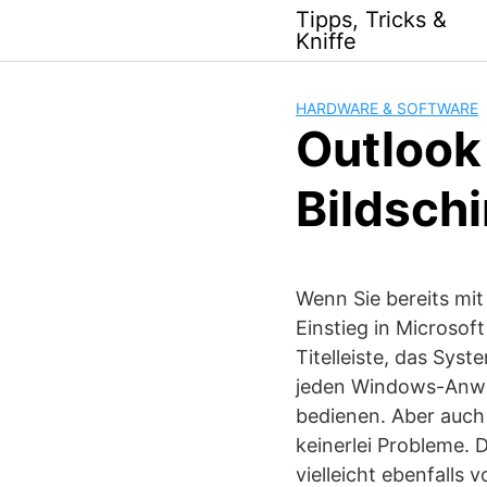
Skip
Tipps, Tricks &
to
Kniffe
content
HARDWARE & SOFTWARE
Outlook
Bildsch
Wenn Sie bereits mi
Einstieg in Microsoft
Titelleiste, das Sys
jeden Windows-Anwen
bedienen. Aber auch 
keinerlei Probleme. 
vielleicht ebenfall