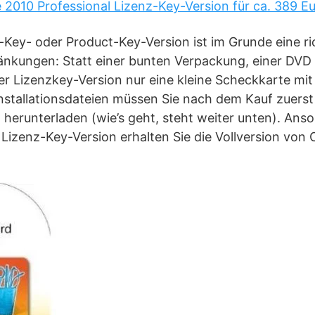
e 2010 Professional Lizenz-Key-Version für ca. 389 E
z-Key- oder Product-Key-Version ist im Grunde eine ric
ränkungen: Statt einer bunten Verpackung, einer DVD
er Lizenzkey-Version nur eine kleine Scheckkarte mit
nstallationsdateien müssen Sie nach dem Kauf zuerst
herunterladen (wie’s geht, steht weiter unten). Anso
 Lizenz-Key-Version erhalten Sie die Vollversion von 