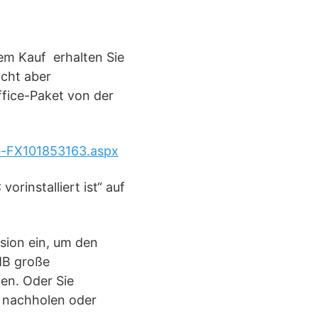
em Kauf erhalten Sie
acht aber
ffice-Paket von der
te-FX101853163.aspx
rinstalliert ist“ auf
sion ein, um den
MB große
ten. Oder Sie
r nachholen oder