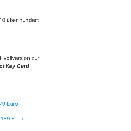
010 über hundert
d-Vollversion zur
ct Key Card
 79 Euro
 189 Euro