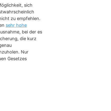
öglichkeit, sich
stwahrscheinlich
nicht zu empfehlen.
ten
sehr hohe
 Ausnahme, bei der es
icherung, die kurz
 genau
inzuholen. Nur
euen Gesetzes