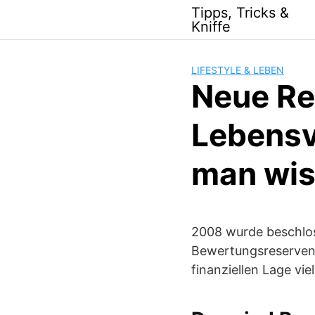
Skip
Tipps, Tricks &
to
Kniffe
content
LIFESTYLE & LEBEN
Neue Re
Lebensv
man wi
2008 wurde beschlos
Bewertungsreserven 
finanziellen Lage vi