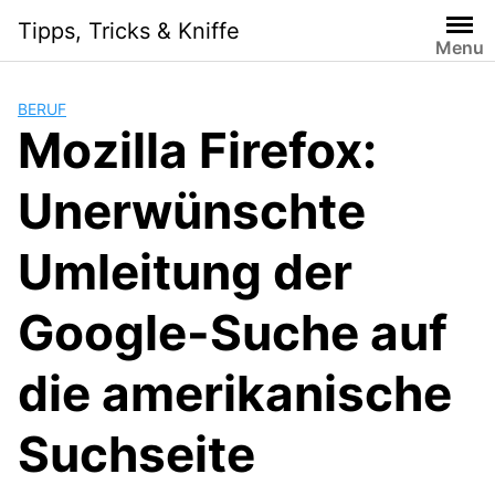
Skip
Tipps, Tricks & Kniffe
to
Menu
content
BERUF
Mozilla Firefox:
Unerwünschte
Umleitung der
Google-Suche auf
die amerikanische
Suchseite