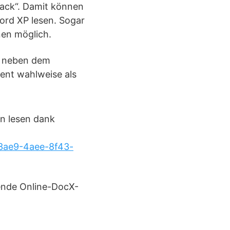
Pack“. Damit können
rd XP lesen. Sogar
nen möglich.
r neben dem
ent wahlweise als
n lesen dank
-3ae9-4aee-8f43-
ende Online-DocX-