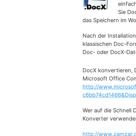
einfac
Sie Do
das Speichern im Wo
Nach der Installati
klassischen Doc-For
Doc- oder DocX-Date
DocX konvertieren, 
Microsoft Office Com
http://www.microso
c6bb74cd1466&Disp
Wer auf die Schnell
Konverter verwende
http://www.zamzar