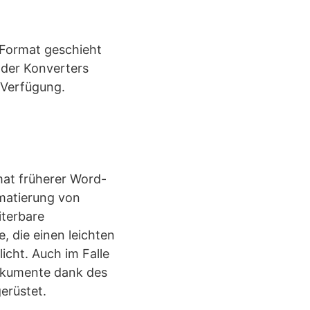
 Format geschieht
r der Konverters
 Verfügung.
mat früherer Word-
matierung von
iterbare
 die einen leichten
cht. Auch im Falle
Dokumente dank des
erüstet.