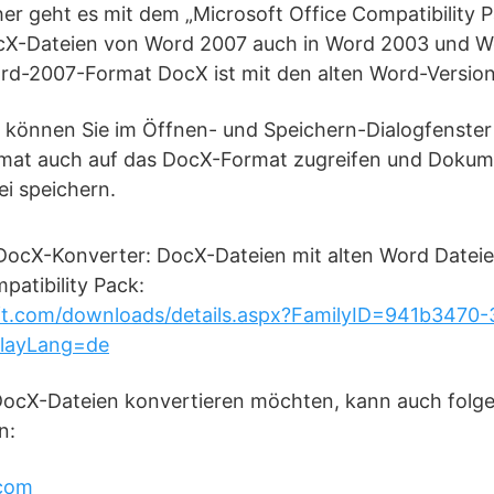
her geht es mit dem „Microsoft Office Compatibility 
cX-Dateien von Word 2007 auch in Word 2003 und Wo
rd-2007-Format DocX ist mit den alten Word-Versio
on können Sie im Öffnen- und Speichern-Dialogfenste
mat auch auf das DocX-Format zugreifen und Dokum
i speichern.
DocX-Konverter: DocX-Dateien mit alten Word Dateie
patibility Pack:
ft.com/downloads/details.aspx?FamilyID=941b3470
layLang=de
 DocX-Dateien konvertieren möchten, kann auch folg
n:
.com