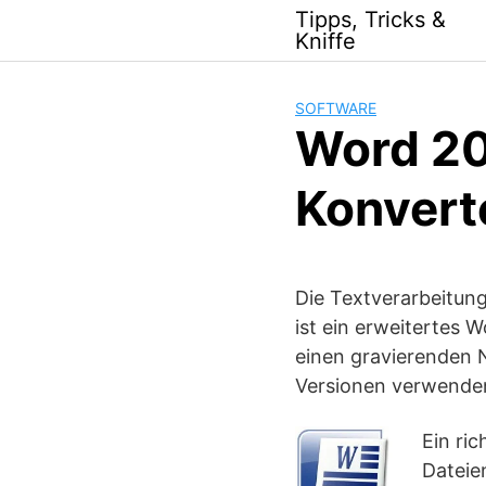
Skip
Tipps, Tricks &
to
Kniffe
content
SOFTWARE
Word 20
Konverte
Die Textverarbeitun
ist ein erweitertes 
einen gravierenden 
Versionen verwenden
Ein ri
Dateie