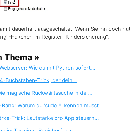
 damit dauerhaft ausgeschaltet. Wenn Sie ihn doch n
ing“-Häkchen im Register „Kindersicherung“.
m Thema »
Webserver: Wie du mit Python sofort…
 4-Buchstaben-Trick, der dein…
 Die magische Rückwärtssuche in der…
-Bang: Warum du 'sudo !!' kennen musst
rke-Trick: Lautstärke pro App steuern…
ne im Terminal: Speicherfresser…