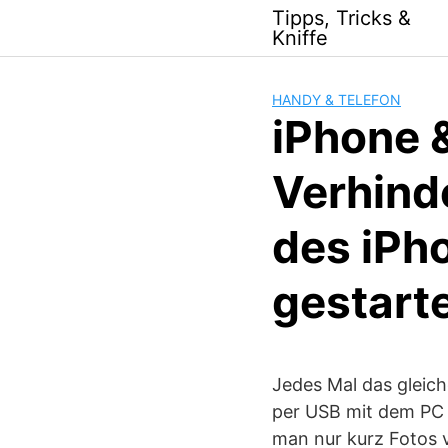
Skip
Tipps, Tricks &
to
Kniffe
content
HANDY & TELEFON
iPhone 
Verhind
des iPh
gestarte
Jedes Mal das gleic
per USB mit dem PC v
man nur kurz Fotos 