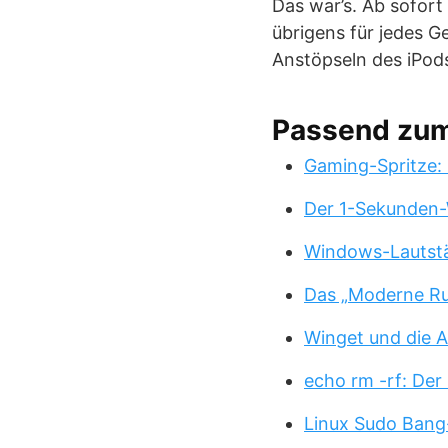
Das war’s. Ab sofort
übrigens für jedes G
Anstöpseln des iPods
Passend zu
Gaming-Spritze: 
Der 1-Sekunden-
Windows-Lautstä
Das „Moderne Ru
Winget und die A
echo rm -rf: Der
Linux Sudo Bang