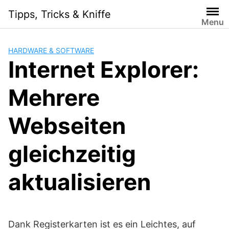
Skip
Tipps, Tricks & Kniffe
to
Menu
content
HARDWARE & SOFTWARE
Internet Explorer:
Mehrere
Webseiten
gleichzeitig
aktualisieren
Dank Registerkarten ist es ein Leichtes, auf