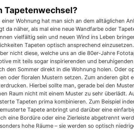
en Tapetenwechsel?
n einer Wohnung hat man sich an dem alltäglichen An
gt da näher, als mal eine neue Wandfarbe oder Tapet
nen vielfältig sein und neuen Wind ins Leben bringen
ichkeiten Tapeten optisch ansprechend einzusetzen
ber nicht diese, welche uns an die 80er-Jahre Fotota
ive mit teils sogar inspirierenden und beruhigenden
ch den Sommer direkt in die Wohnung holen. Oder op
en oder floralen Mustern setzen. Zum anderen gibt e
erdrucken. Hierbei sollte man, gerade bei den Muste
en Raum nicht mit einem Muster zu sehr überlädt. Au
sterte Tapeten prima kombinieren. Zum Beispiel in
gemusterte Tapete anbringt und darüber eine einfarbi
rch eine Bordüre oder eine Zierleiste abgetrennt wer
 besonders hohe Räume – sie werden so optisch niedrig