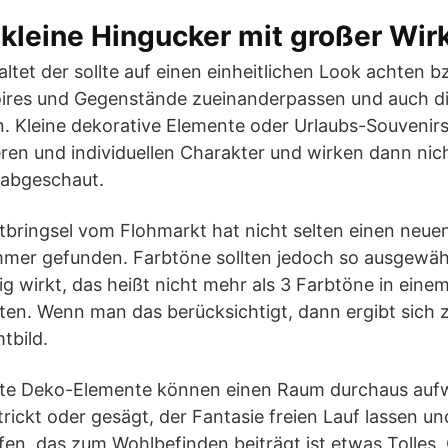
 kleine Hingucker mit großer Wi
ltet der sollte auf einen einheitlichen Look achten bz
ires und Gegenstände zueinanderpassen und auch d
. Kleine dekorative Elemente oder Urlaubs-Souvenir
n und individuellen Charakter und wirken dann nicht
 abgeschaut.
bringsel vom Flohmarkt hat nicht selten einen neuen
er gefunden. Farbtöne sollten jedoch so ausgewäh
ig wirkt, das heißt nicht mehr als 3 Farbtöne in ei
ten. Wenn man das berücksichtigt, dann ergibt sich 
tbild.
lte Deko-Elemente können einen Raum durchaus aufw
trickt oder gesägt, der Fantasie freien Lauf lassen u
en, das zum Wohlbefinden beiträgt ist etwas Tolles