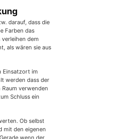
rkung
w. darauf, dass die
ie Farben das
s verleihen dem
, als wären sie aus
 Einsatzort im
lt werden dass der
nem Raum verwenden
zum Schluss ein
erten. Ob selbst
nd mit den eigenen
. Gerade wenn der