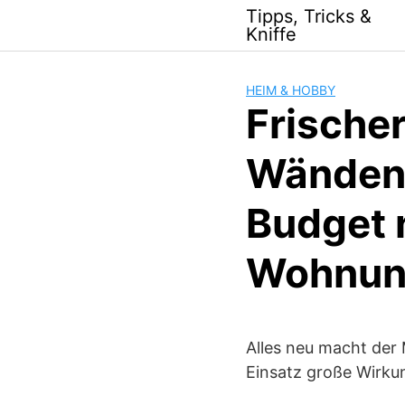
Skip
Tipps, Tricks &
to
Kniffe
content
HEIM & HOBBY
Frischer
Wänden 
Budget 
Wohnu
Alles neu macht der 
Einsatz große Wirkun