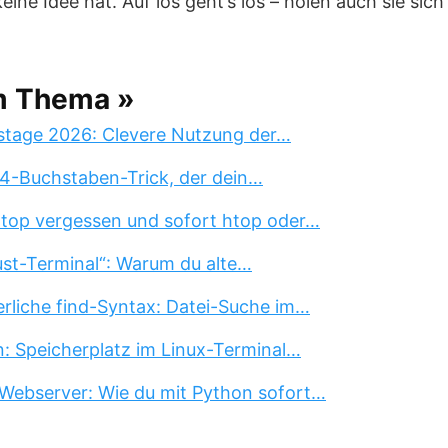
eine Idee hat. Auf los geht’s los – holen auch sie sich
m Thema »
stage 2026: Clevere Nutzung der…
 4-Buchstaben-Trick, der dein…
 top vergessen und sofort htop oder…
st-Terminal“: Warum du alte…
erliche find-Syntax: Datei-Suche im…
n: Speicherplatz im Linux-Terminal…
Webserver: Wie du mit Python sofort…