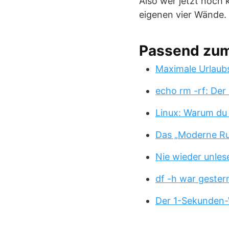
Also wer jetzt noch k
eigenen vier Wände.
Passend zu
Maximale Urlaub
echo rm -rf: Der
Linux: Warum du
Das „Moderne Ru
Nie wieder unles
df -h war gester
Der 1-Sekunden-