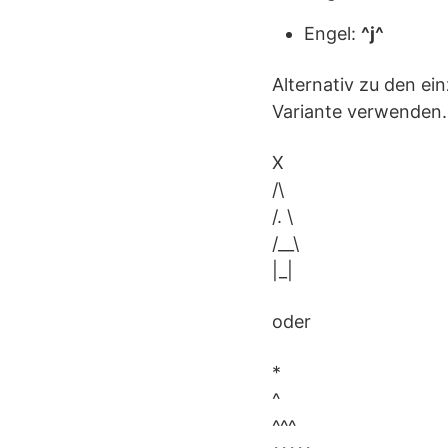
Engel:
^j^
Alternativ zu den ei
Variante verwenden.
X
/\
/. \
/__\
|_|
oder
*
^
^^^