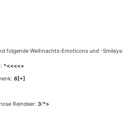
ind folgende Weihnachts-Emoticons und -Smileys:
m:
*<<<<+
henk:
8[+]
nose Reindeer:
3:*>