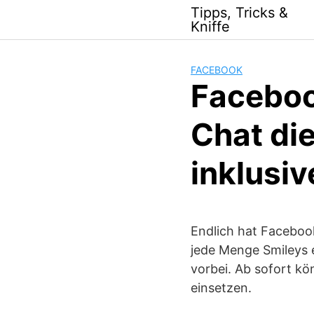
Skip
Tipps, Tricks &
to
Kniffe
content
FACEBOOK
Faceboo
Chat di
inklusi
Endlich hat Facebo
jede Menge Smileys e
vorbei. Ab sofort kö
einsetzen.