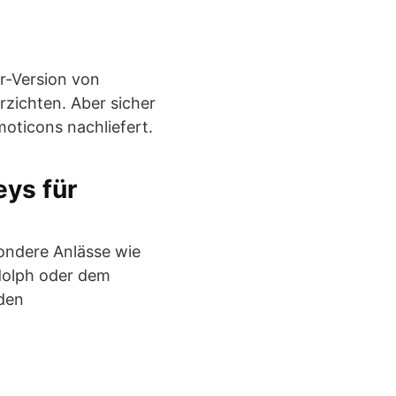
er-Version von
rzichten. Aber sicher
oticons nachliefert.
ys für
sondere Anlässe wie
dolph oder dem
 den