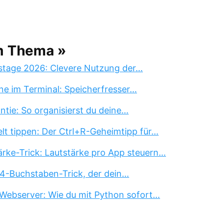
m Thema »
stage 2026: Clevere Nutzung der…
ne im Terminal: Speicherfresser…
tie: So organisierst du deine…
lt tippen: Der Ctrl+R-Geheimtipp für…
rke-Trick: Lautstärke pro App steuern…
 4-Buchstaben-Trick, der dein…
Webserver: Wie du mit Python sofort…