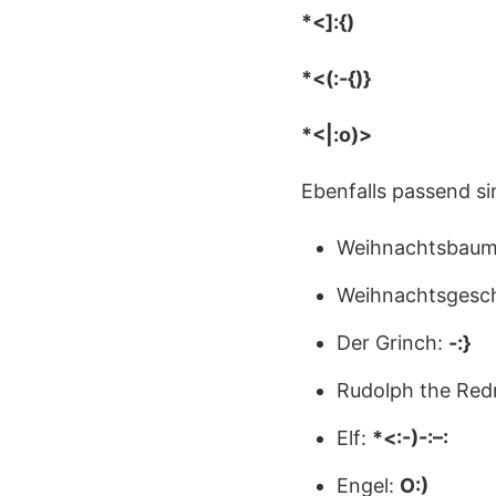
*<]:{)
*<(:-{)}
*<|:o)>
Ebenfalls passend s
Weihnachtsbau
Weihnachtsgesc
Der Grinch:
-:}
Rudolph the Red
Elf:
*<:-)-:–:
Engel:
O:)