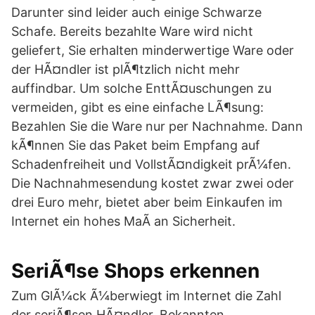
Darunter sind leider auch einige Schwarze
Schafe. Bereits bezahlte Ware wird nicht
geliefert, Sie erhalten minderwertige Ware oder
der HÃ¤ndler ist plÃ¶tzlich nicht mehr
auffindbar. Um solche EnttÃ¤uschungen zu
vermeiden, gibt es eine einfache LÃ¶sung:
Bezahlen Sie die Ware nur per Nachnahme. Dann
kÃ¶nnen Sie das Paket beim Empfang auf
Schadenfreiheit und VollstÃ¤ndigkeit prÃ¼fen.
Die Nachnahmesendung kostet zwar zwei oder
drei Euro mehr, bietet aber beim Einkaufen im
Internet ein hohes MaÃ an Sicherheit.
SeriÃ¶se Shops erkennen
Zum GlÃ¼ck Ã¼berwiegt im Internet die Zahl
der seriÃ¶sen HÃ¤ndler. Bekannten