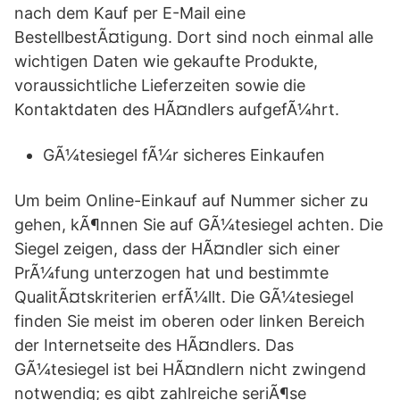
nach dem Kauf per E-Mail eine
BestellbestÃ¤tigung. Dort sind noch einmal alle
wichtigen Daten wie gekaufte Produkte,
voraussichtliche Lieferzeiten sowie die
Kontaktdaten des HÃ¤ndlers aufgefÃ¼hrt.
GÃ¼tesiegel fÃ¼r sicheres Einkaufen
Um beim Online-Einkauf auf Nummer sicher zu
gehen, kÃ¶nnen Sie auf GÃ¼tesiegel achten. Die
Siegel zeigen, dass der HÃ¤ndler sich einer
PrÃ¼fung unterzogen hat und bestimmte
QualitÃ¤tskriterien erfÃ¼llt. Die GÃ¼tesiegel
finden Sie meist im oberen oder linken Bereich
der Internetseite des HÃ¤ndlers. Das
GÃ¼tesiegel ist bei HÃ¤ndlern nicht zwingend
notwendig; es gibt zahlreiche seriÃ¶se