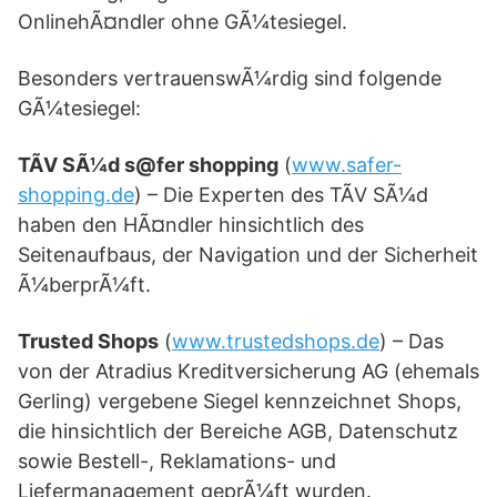
OnlinehÃ¤ndler ohne GÃ¼tesiegel.
Besonders vertrauenswÃ¼rdig sind folgende
GÃ¼tesiegel:
TÃV SÃ¼d s@fer shopping
(
www.safer-
shopping.de
) – Die Experten des TÃV SÃ¼d
haben den HÃ¤ndler hinsichtlich des
Seitenaufbaus, der Navigation und der Sicherheit
Ã¼berprÃ¼ft.
Trusted Shops
(
www.trustedshops.de
) – Das
von der Atradius Kreditversicherung AG (ehemals
Gerling) vergebene Siegel kennzeichnet Shops,
die hinsichtlich der Bereiche AGB, Datenschutz
sowie Bestell-, Reklamations- und
Liefermanagement geprÃ¼ft wurden.