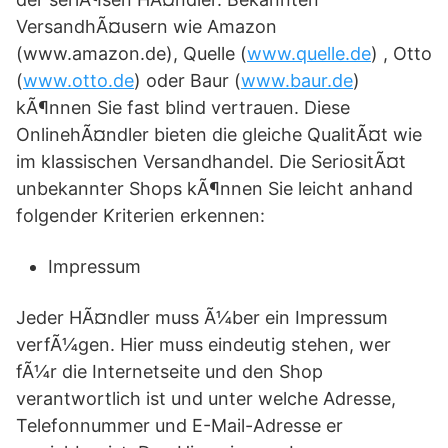
VersandhÃ¤usern wie Amazon
(www.amazon.de), Quelle (
www.quelle.de
) , Otto
(
www.otto.de
) oder Baur (
www.baur.de
)
kÃ¶nnen Sie fast blind vertrauen. Diese
OnlinehÃ¤ndler bieten die gleiche QualitÃ¤t wie
im klassischen Versandhandel. Die SeriositÃ¤t
unbekannter Shops kÃ¶nnen Sie leicht anhand
folgender Kriterien erkennen:
Impressum
Jeder HÃ¤ndler muss Ã¼ber ein Impressum
verfÃ¼gen. Hier muss eindeutig stehen, wer
fÃ¼r die Internetseite und den Shop
verantwortlich ist und unter welche Adresse,
Telefonnummer und E-Mail-Adresse er