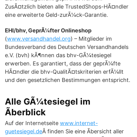
ZusÃ¤tzlich bieten alle TrustedShops-HÃ¤ndler
eine erweiterte Geld-zurÃ¼ck-Garantie.
EHI/bhv, GeprÃ¼fter Onlineshop
(
www.versandhandel.org
) – Mitglieder im
Bundesverband des Deutschen Versandhandels
e.V. (bvh) kÃ¶nnen das bhv-GÃ¼tesiegel
erwerben. Es garantiert, dass der geprÃ¼fte
HÃ¤ndler die bhv-QualitÃ¤tskriterien erfÃ¼llt
und den gesetzlichen Bestimmungen entspricht.
Alle GÃ¼tesiegel im
Ãberblick
Auf der Internetseite
www.internet-
guetesiegel.de
Â finden Sie eine Ãbersicht aller