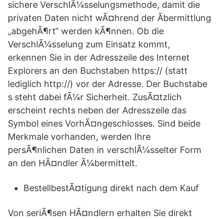
sichere VerschlÃ¼sselungsmethode, damit die
privaten Daten nicht wÃ¤hrend der Ãbermittlung
„abgehÃ¶rt“ werden kÃ¶nnen. Ob die
VerschlÃ¼sselung zum Einsatz kommt,
erkennen Sie in der Adresszeile des Internet
Explorers an den Buchstaben https:// (statt
lediglich http://) vor der Adresse. Der Buchstabe
s steht dabei fÃ¼r Sicherheit. ZusÃ¤tzlich
erscheint rechts neben der Adresszeile das
Symbol eines VorhÃ¤ngeschlosses. Sind beide
Merkmale vorhanden, werden Ihre
persÃ¶nlichen Daten in verschlÃ¼sselter Form
an den HÃ¤ndler Ã¼bermittelt.
BestellbestÃ¤tigung direkt nach dem Kauf
Von seriÃ¶sen HÃ¤ndlern erhalten Sie direkt