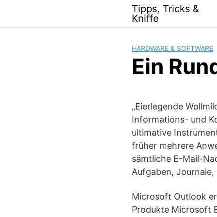
Skip
Tipps, Tricks &
to
Kniffe
content
HARDWARE & SOFTWARE
Ein Run
„Eierlegende Wollmi
Informations- und K
ultimative Instrumen
früher mehrere Anwe
sämtliche E-Mail-Na
Aufgaben, Journale,
Microsoft Outlook er
Produkte Microsoft 