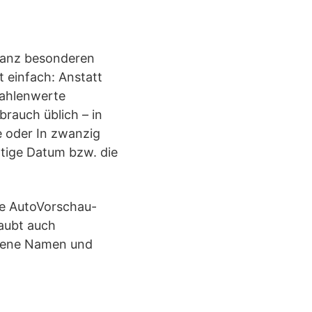
 ganz besonderen
t einfach: Anstatt
Zahlenwerte
rauch üblich – in
e oder In zwanzig
htige Datum bzw. die
ie AutoVorschau-
laubt auch
ebene Namen und