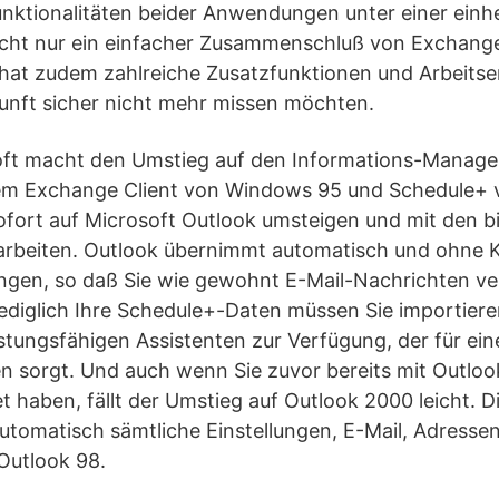
unktionalitäten beider Anwendungen unter einer einhe
nicht nur ein einfacher Zusammenschluß von Exchange
hat zudem zahlreiche Zusatzfunktionen und Arbeitse
ukunft sicher nicht mehr missen möchten.
oft macht den Umstieg auf den Informations-Manager
dem Exchange Client von Windows 95 und Schedule+ v
ofort auf Microsoft Outlook umsteigen und mit den b
rarbeiten. Outlook übernimmt automatisch und ohne K
lungen, so daß Sie wie gewohnt E-Mail-Nachrichten v
ediglich Ihre Schedule+-Daten müssen Sie importier
eistungsfähigen Assistenten zur Verfügung, der für ei
 sorgt. Und auch wenn Sie zuvor bereits mit Outloo
t haben, fällt der Umstieg auf Outlook 2000 leicht. 
utomatisch sämtliche Einstellungen, E-Mail, Adresse
Outlook 98.