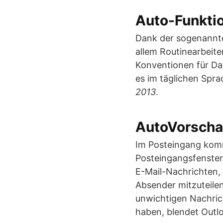
Auto-Funkti
Dank der sogenannte
allem Routinearbeite
Konventionen für Da
es im täglichen Spr
2013
.
AutoVorsch
Im Posteingang komm
Posteingangsfenster 
E-Mail-Nachrichten, 
Absender mitzuteilen
unwichtigen Nachrich
haben, blendet Outl