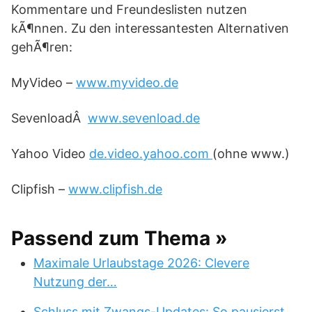
Kommentare und Freundeslisten nutzen
kÃ¶nnen. Zu den interessantesten Alternativen
gehÃ¶ren:
MyVideo –
www.myvideo.de
SevenloadÂ
www.sevenload.de
Yahoo Video
de.video.yahoo.com
(ohne www.)
Clipfish –
www.clipfish.de
Passend zum Thema »
Maximale Urlaubstage 2026: Clevere
Nutzung der…
Schluss mit Zwangs-Updates: So pausierst