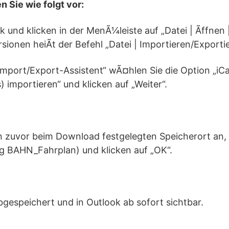
n Sie wie folgt vor:
k und klicken in der MenÃ¼leiste auf „Datei | Ãffnen |
sionen heiÃt der Befehl „Datei | Importieren/Exportie
„Import/Export-Assistent“ wÃ¤hlen Sie die Option „iCa
) importieren“ und klicken auf „Weiter“.
n zuvor beim Download festgelegten Speicherort an,
g BAHN_Fahrplan) und klicken auf „OK“.
bgespeichert und in Outlook ab sofort sichtbar.