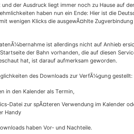
t und der Ausdruck liegt immer noch zu Hause auf de
hmlichkeiten haben nun ein Ende: Hier ist die Deut
t mit wenigen Klicks die ausgewÃ¤hlte Zugverbindun
tenÃ¼bernahme ist allerdings nicht auf Anhieb ersich
 Startseite der Bahn vorhanden, die auf diesen Servic
eschaut hat, ist darauf aufmerksam geworden.
lichkeiten des Downloads zur VerfÃ¼gung gestellt:
en in den Kalender als Termin,
.ics-Datei zur spÃ¤teren Verwendung im Kalender ode
er Handy
Downloads haben Vor- und Nachteile.