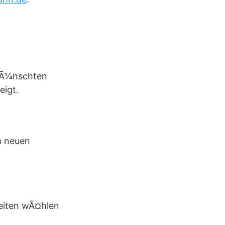
ewÃ¼nschten
eigt.
Im neuen
keiten wÃ¤hlen