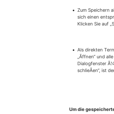
Zum Speichern al
sich einen entsp
Klicken Sie auf 
Als direkten Ter
„Ãffnen“ und al
Dialogfenster Ã¼
schlieÃen“, ist 
Um die gespeicherte