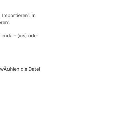
 Importieren“. In
ren“.
lendar- (ics) oder
 wÃ¤hlen die Datei