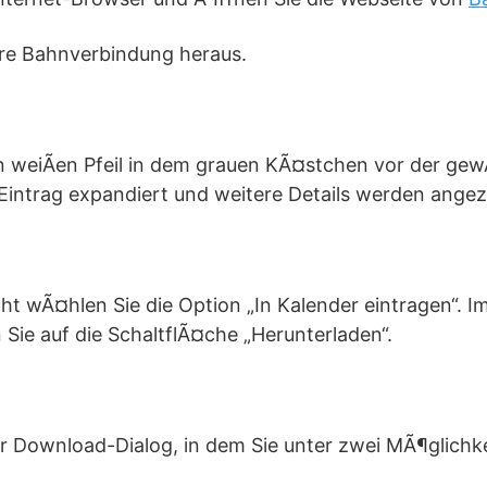
hre Bahnverbindung heraus.
den weiÃen Pfeil in dem grauen KÃ¤stchen vor der g
Eintrag expandiert und weitere Details werden angez
icht wÃ¤hlen Sie die Option „In Kalender eintragen“. 
n Sie auf die SchaltflÃ¤che „Herunterladen“.
der Download-Dialog, in dem Sie unter zwei MÃ¶glich