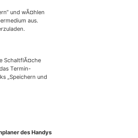
hern“ und wÃ¤hlen
chermedium aus.
erzuladen.
ie SchaltflÃ¤che
 das Termin-
nks „Speichern und
inplaner des Handys