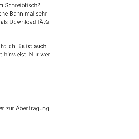
m Schreibtisch?
sche Bahn mal sehr
g als Download fÃ¼r
tlich. Es ist auch
e hinweist. Nur wer
r zur Ãbertragung