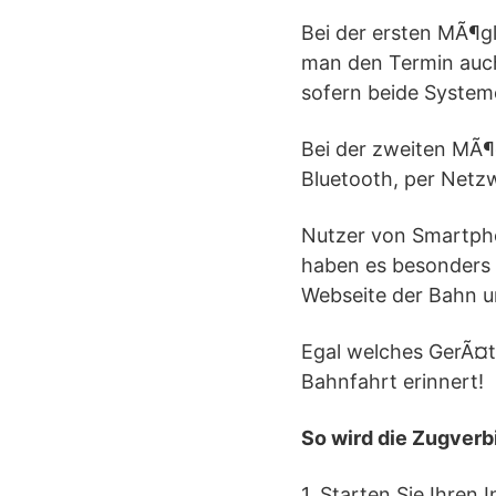
Bei der ersten MÃ¶g
man den Termin auch
sofern beide System
Bei der zweiten MÃ¶g
Bluetooth, per Netz
Nutzer von Smartphon
haben es besonders 
Webseite der Bahn un
Egal welches GerÃ¤t 
Bahnfahrt erinnert!
So wird die Zugverb
1. Starten Sie Ihren