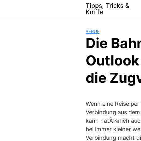
Skip
Tipps, Tricks &
to
Kniffe
content
BERUF
Die Bah
Outlook
die Zug
Wenn eine Reise per
Verbindung aus dem 
kann natÃ¼rlich auch
bei immer kleiner w
Verbindung macht di