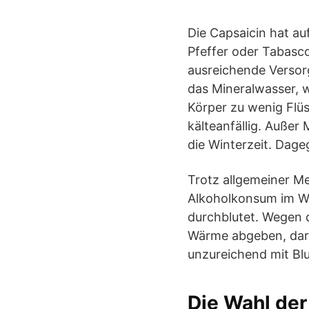
Die Capsaicin hat au
Pfeffer oder Tabasc
ausreichende Versorg
das Mineralwasser, 
Körper zu wenig Flüss
kälteanfällig. Außer
die Winterzeit. Dageg
Trotz allgemeiner M
Alkoholkonsum im Wi
durchblutet. Wegen 
Wärme abgeben, dara
unzureichend mit Blu
Die Wahl der