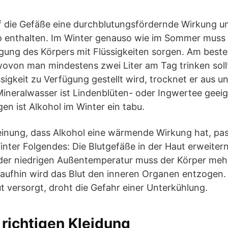
f die Gefäße eine durchblutungsfördernde Wirkung und 
o enthalten. Im Winter genauso wie im Sommer muss 
ung des Körpers mit Flüssigkeiten sorgen. Am besten
wovon man mindestens zwei Liter am Tag trinken sol
igkeit zu Verfügung gestellt wird, trocknet er aus un
 Mineralwasser ist Lindenblüten- oder Ingwertee geei
en ist Alkohol im Winter ein tabu.
einung, dass Alkohol eine wärmende Wirkung hat, pa
nter Folgendes: Die Blutgefäße in der Haut erweiter
der niedrigen Außentemperatur muss der Körper mehr
ufhin wird das Blut den inneren Organen entzogen. 
t versorgt, droht die Gefahr einer Unterkühlung.
 richtigen Kleidung