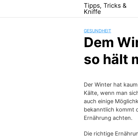
Skip
Tipps, Tricks &
to
Kniffe
content
GESUNDHEIT
Dem Wint
so hält
Der Winter hat kaum
Kälte, wenn man sic
auch einige Möglich
bekanntlich kommt di
Ernährung achten.
Die richtige Ernähru