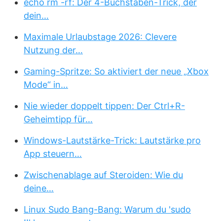
echo rm -rf: Der 4-Buchstaben-Trick, der
dein…
Maximale Urlaubstage 2026: Clevere
Nutzung der…
Gaming-Spritze: So aktiviert der neue „Xbox
Mode“ in…
Nie wieder doppelt tippen: Der Ctrl+R-
Geheimtipp für…
Windows-Lautstärke-Trick: Lautstärke pro
App steuern…
Zwischenablage auf Steroiden: Wie du
deine…
Linux Sudo Bang-Bang: Warum du 'sudo