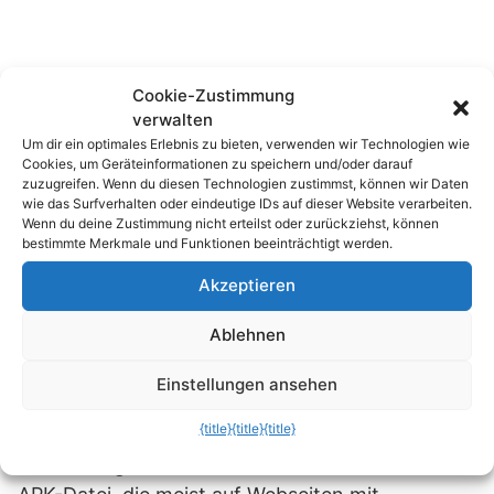
Cookie-Zustimmung
verwalten
Um dir ein optimales Erlebnis zu bieten, verwenden wir Technologien wie
Cookies, um Geräteinformationen zu speichern und/oder darauf
zuzugreifen. Wenn du diesen Technologien zustimmst, können wir Daten
wie das Surfverhalten oder eindeutige IDs auf dieser Website verarbeiten.
Wenn du deine Zustimmung nicht erteilst oder zurückziehst, können
bestimmte Merkmale und Funktionen beeinträchtigt werden.
Akzeptieren
Wie wird mein Android
Ablehnen
infiziert?
Einstellungen ansehen
{title}
{title}
{title}
Die Infektion mit dem Android.Trojan.Koler.A-
Virus erfolgt über die manuelle Installation einer