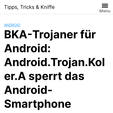
S
Tipps, Tricks & Kniffe
k
Menu
i
p
ANDROID
t
BKA-Trojaner für
o
c
Android:
o
n
t
Android.Trojan.Kol
e
n
er.A sperrt das
t
Android-
Smartphone