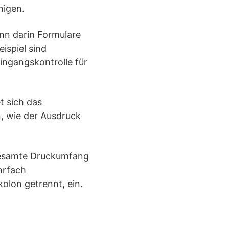
nigen.
enn darin Formulare
ispiel sind
ingangskontrolle für
t sich das
n, wie der Ausdruck
 gesamte Druckumfang
ehrfach
olon getrennt, ein.