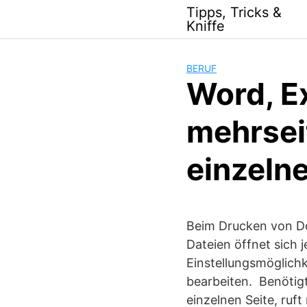
Skip
Tipps, Tricks &
to
Kniffe
content
BERUF
Word, Ex
mehrsei
einzeln
Beim Drucken von D
Dateien öffnet sich 
Einstellungsmöglich
bearbeiten. Benötig
einzelnen Seite, ruf