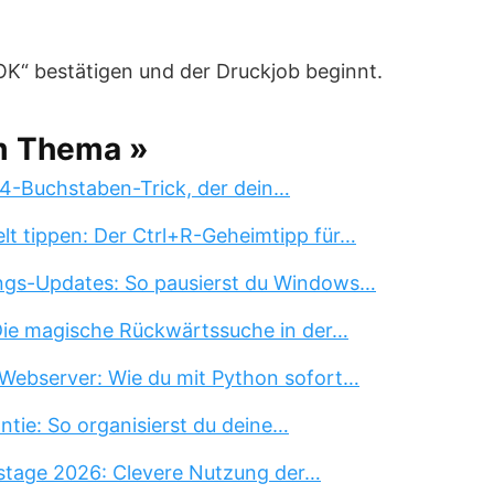
OK“ bestätigen und der Druckjob beginnt.
m Thema »
 4-Buchstaben-Trick, der dein…
lt tippen: Der Ctrl+R-Geheimtipp für…
ngs-Updates: So pausierst du Windows…
 Die magische Rückwärtssuche in der…
Webserver: Wie du mit Python sofort…
tie: So organisierst du deine…
stage 2026: Clevere Nutzung der…