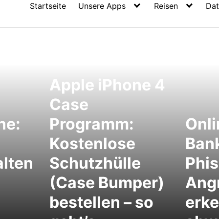
Startseite
Unsere Apps
Reisen
Dat
Apple iPhone 4
Case
ne:
Programm:
Onli
Kostenlose
Bank
lten
Schutzhülle
Phis
(Case Bumper)
Angr
bestellen – so
erk