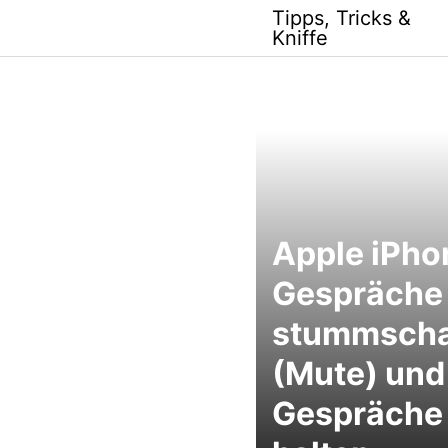
Skip
Tipps, Tricks &
to
Kniffe
content
Apple iPho
Gespräche
stummscha
(Mute) und
Gespräche