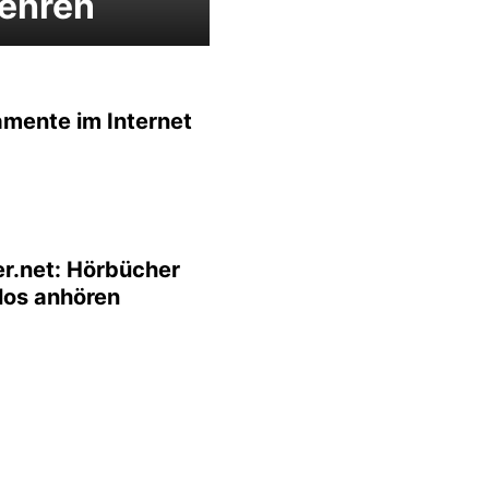
ehren
mente im Internet
er.net: Hörbücher
los anhören