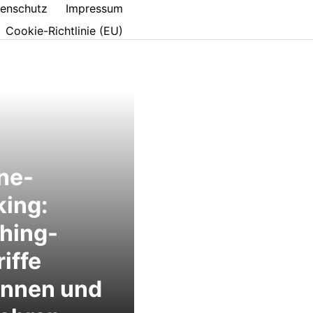
enschutz
Impressum
Cookie-Richtlinie (EU)
ne-
ing:
hing-
iffe
ennen und