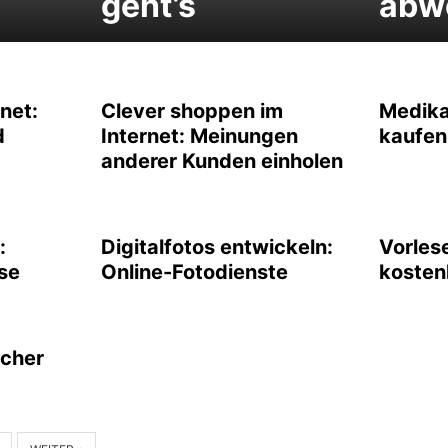
geht’s
abw
net:
Clever shoppen im
Medika
d
Internet: Meinungen
kaufen
anderer Kunden einholen
:
Digitalfotos entwickeln:
Vorles
se
Online-Fotodienste
kosten
cher