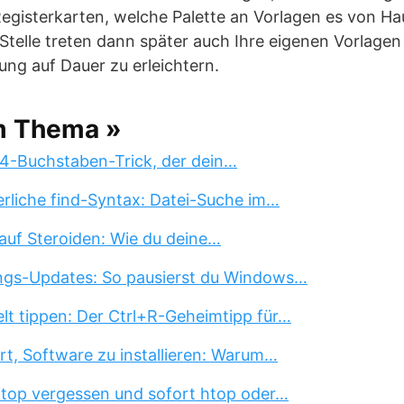
gisterkarten, welche Palette an Vorlagen es von Haus
r Stelle treten dann später auch Ihre eigenen Vorlage
ung auf Dauer zu erleichtern.
m Thema »
 4-Buchstaben-Trick, der dein…
erliche find-Syntax: Datei-Suche im…
auf Steroiden: Wie du deine…
ngs-Updates: So pausierst du Windows…
lt tippen: Der Ctrl+R-Geheimtipp für…
rt, Software zu installieren: Warum…
 top vergessen und sofort htop oder…