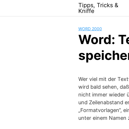
Skip
Tipps, Tricks &
to
Kniffe
content
WORD 2000
Word: T
speiche
Wer viel mit der Tex
wird bald sehen, daß
nicht immer wieder ü
und Zeilenabstand e
„Formatvorlagen“, e
unter einem Namen 