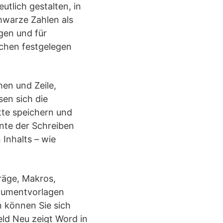
utlich gestalten, in
hwarze Zahlen als
gen und für
ichen festgelegen
en und Zeile,
sen sich die
tte speichern und
nte der Schreiben
Inhalts – wie
räge, Makros,
okumentvorlagen
n können Sie sich
ld Neu zeigt Word in