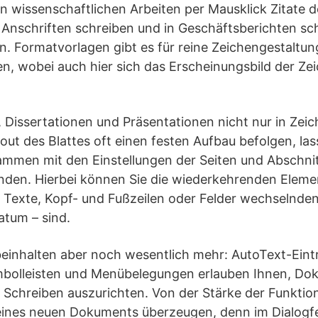
n wissenschaftlichen Arbeiten per Mausklick Zitate de
 Anschriften schreiben und in Geschäftsberichten sc
. Formatvorlagen gibt es für reine Zeichengestaltun
n, wobei auch hier sich das Erscheinungsbild der Ze
issertationen und Präsentationen nicht nur in Zeich
ut des Blattes oft einen festen Aufbau befolgen, las
mmen mit den Einstellungen der Seiten und Abschni
den. Hierbei können Sie die wiederkehrenden Eleme
 Texte, Kopf- und Fußzeilen oder Felder wechselnden 
atum – sind.
inhalten aber noch wesentlich mehr: AutoText-Eint
mbolleisten und Menübelegungen erlauben Ihnen, D
 Schreiben auszurichten. Von der Stärke der Funktio
ines neuen Dokuments überzeugen, denn im Dialogfe